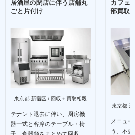
居酒屋の閉店に伴う店舗丸
カフェ
ごと片付け
部買取
東京都 新宿区 / 回収＋買取相殺
東京都 渋
テナント退去に伴い、厨房機
メニュー
器一式と客席のテーブル・椅
う、不要
子、食器類をまとめて回収。