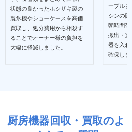
ーブルと
状態の良かったホシザキ製の
シンの回
製氷機やショーケースを高価
朝時間帯
買取し、処分費用から相殺す
搬出・買
ることでオーナー様の負担を
器を入れ
大幅に軽減しました。
確保しま
厨房機器回収・買取のよ