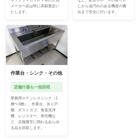
やフクシマガリレイ等の人気
など。配管やホースの取り外
メーカー品は特に高額査定い
しから油汚れのある機器の搬
たします。
出まで安全に行います。
作業台・シンク・その他
店舗什器も一括回収
業務用ステンレスシンク（1
槽〜3槽）、作業台、吊り戸
棚、ダストカゴ、食器洗浄
機、レジスター、券売機な
ど、店舗運営に関わるあらゆ
る品を回収します。